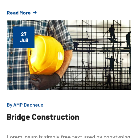
Read More
27
Juil
By
AMP Dacheux
Bridge Construction
Lorem ipsum is simply free text used by copytyping