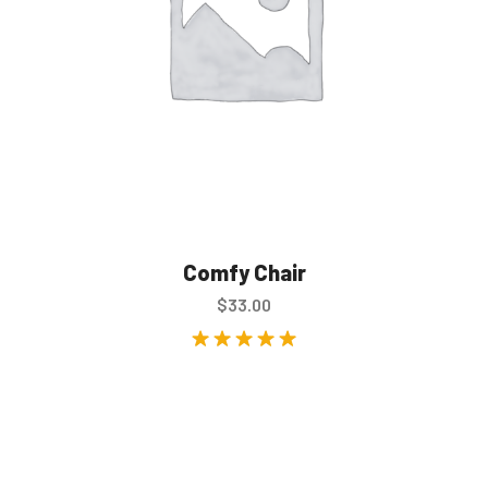
Comfy Chair
$
33.00
Rated
5.00
out of 5