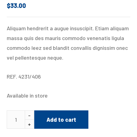
out of 5
$
33.00
based on
1
customer
Aliquam hendrerit a augue insuscipit. Etiam aliquam
rating
massa quis des mauris commodo venenatis ligula
commodo leez sed blandit convallis dignissim onec
vel pellentesque neque.
REF. 4231/406
Available in store
Add to cart