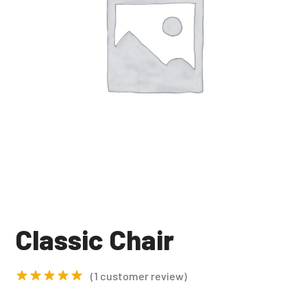
Classic Chair
(
1
customer review)
Rated
5.00