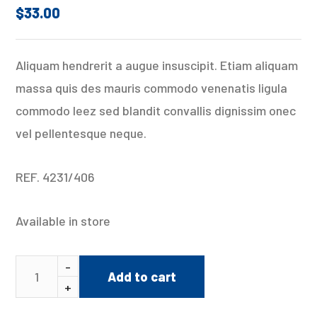
out of 5
$
33.00
based on
1
customer
Aliquam hendrerit a augue insuscipit. Etiam aliquam
rating
massa quis des mauris commodo venenatis ligula
commodo leez sed blandit convallis dignissim onec
vel pellentesque neque.
REF. 4231/406
Available in store
Add to cart