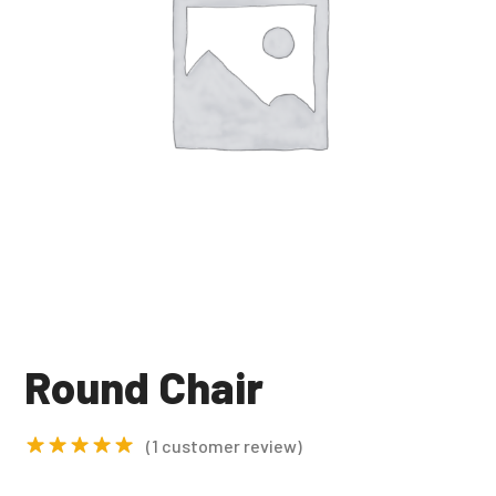
Round Chair
(
1
customer review)
Rated
5.00